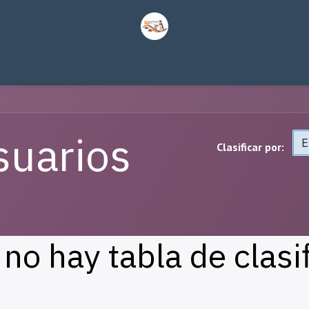
 Comercial
BOLETOS
HOTEL
Patrocinios
suarios
E
Clasificar por:
no hay tabla de clasi