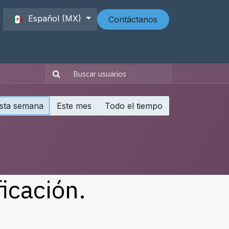
Español (MX)
Contáctanos
sta semana
Este mes
Todo el tiempo
ficación.